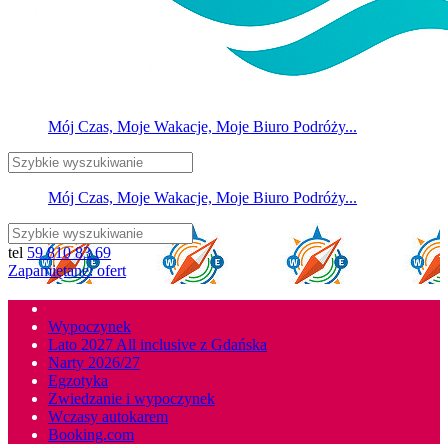
Mój Czas, Moje Wakacje, Moje Biuro Podróży...
Mój Czas, Moje Wakacje, Moje Biuro Podróży...
tel
59 810 83 69
Zapamiętane:
ofert
Wypoczynek
Lato 2027
All inclusive z Gdańska
Narty
2026/27
Egzotyka
Zwiedzanie i wypoczynek
Wczasy autokarem
Booking.com