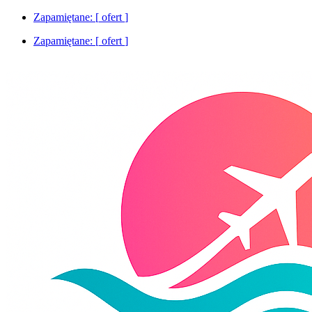
Zapamiętane: [
ofert
]
Zapamiętane: [
ofert
]