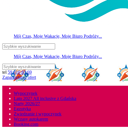
Mój Czas, Moje Wakacje, Moje Biuro Podróży...
Mój Czas, Moje Wakacje, Moje Biuro Podróży...
tel
59 810 83 69
Zapamiętane:
ofert
Wypoczynek
Lato 2027
All inclusive z Gdańska
Narty
2026/27
Egzotyka
Zwiedzanie i wypoczynek
Wczasy autokarem
Booking.com